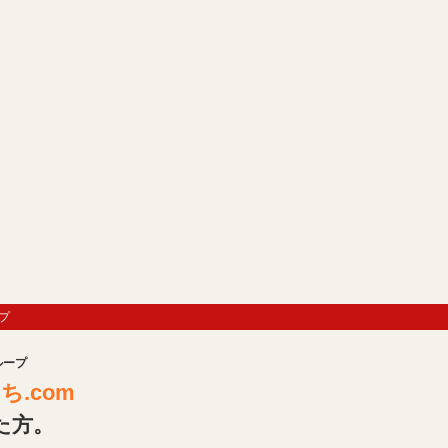
プ
ループ
.com
た方。