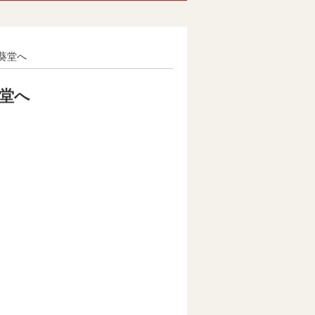
院葵堂へ
葵堂へ
・清水区