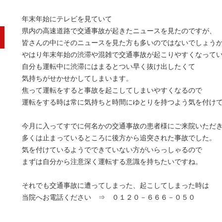
年末年始にテレビを見ていて
県内の高速道路で交通事故が起きたニュースを見たのですが、
皆さんの中にそのニュースを見た方も多いのではないでしょう
やはり年末年始の渋滞や混雑で交通事故が起こりやすくなって
自分も運転中に渋滞にはまるとつい早く抜け出したくて
気持ちがせかせかしてしまいます。
焦って運転をすると事故を起こしてしまいやすくなるので
運転をする時は常に気持ちと時間にゆとりを持つよう気を付け
今月に入ってすでに何名かの交通事故の患者様にご来院いただ
多くは止まっているところに後方から追突された事故でした。
気を付けているようでできていない方がいらっしゃるので
まずは自分から注意深く運転する意識を持ちたいですね。
それでも交通事故に遭ってしまった、起こしてしまった時は
当院へお電話ください ⇒ ０１２０－６６６－０５０