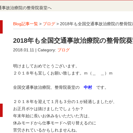
交通事故治療院の整骨院葵堂へ
Blog記事一覧
>
ブログ
> 2018年も全国交通事故治療院の整骨
2018年も全国交通事故治療院の整骨院
2018.01.11 | Category:
ブログ
明けましておめでとうございます。
２０１８年も宜しくお願い致します。ｍ（＿ ＿）ｍ
葵区・駿河区・清水区 葵区・駿河区・清水区 葵区・駿河区
全国交通事故治療院、整骨院葵堂の
中村
です。
整形外科・病院 整形外科・病院 整形外科・病院
２０１８年を迎えて１月も３分の１が経過しましたが、
お正月ボケは抜けましたでしょうか？
年末年始に長いお休みをいただいた方は、
休みモードから仕事モードへ切り替えるのに
苦労されているかもしれませんね。