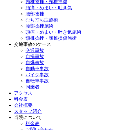
頸椎捻挫・頸椎損傷
頭痛・めまい・吐き気
腰部捻挫
むち打ち症施術
腰部捻挫施術
頭痛・めまい・吐き気施術
頸椎捻挫・頸椎損傷施術
交通事故のケース
交通事故
自損事故
自爆事故
自動車事故
バイク事故
自転車事故
同乗者
アクセス
料金表
会社概要
スタッフ紹介
当院について
料金表
お問い合わせ