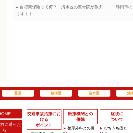
«
自賠責保険って何？ 清水区の整骨院が教え
静岡市の
ます！！
葵区
駿河区
清水区
焼
HOME
交通事故治療にお
医療機関との
症状に
ける
併院
ついて
事故に遭った
ポイント
整形外科との併
むちうち症と
ら