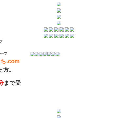
プ
ループ
.com
た方。
分
まで受