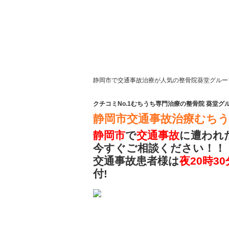
静岡市で交通事故治療が人気の整骨院葵堂グルー
クチコミNo.1むちうち専門治療の整骨院 葵堂グ
静岡市交通事故治療むちうち
静岡市
で
交通事故
に遭われ
今すぐご相談ください！！
交通事故患者様は
夜20時30
付!