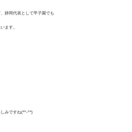
ど、静岡代表として甲子園でも
思います。
すね(*^-^*)