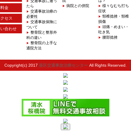
院
は？
交通事故に遭っ
病院との併院
様々なむち打ち
たら
料金
症状
交通事故治療の
頸椎捻挫・頸椎
必要性
アクセス
損傷
交通事故保険に
頭痛・めまい・
ついて
問い合わせ
吐き気
整骨院と整形外
腰部捻挫
科の違い
整骨院の上手な
通院方法
Copyright(c) 2017
葵区交通事故治療センター
All Rights Reserved.