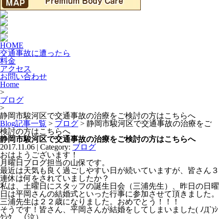
HOME
交通事故に遭ったら
料金
アクセス
お問い合わせ
Home
>
ブログ
>
静岡市駿河区で交通事故の治療をご検討の方はこちらへ
Blog記事一覧
>
ブログ
> 静岡市駿河区で交通事故の治療をご
検討の方はこちらへ
静岡市駿河区で交通事故の治療をご検討の方はこちらへ
2017.11.06 | Category:
ブログ
おはようございます！
月曜日ブログ担当の山保です。
最近は天気も良く過ごしやすい日が続いていますが、皆さん３
連休は何をされていましたか？
私は、土曜日にスタッフの誕生日会（三浦先生）、昨日の日曜
日は平岡さんの結婚式といった行事に参加させて頂きました。
三浦先生は２２歳になりました。おめでとう！！！
そうです！皆さん、平岡さんが結婚をしてしまいました( ﾉД`)ｼ
ｸｼｸ…（泣）