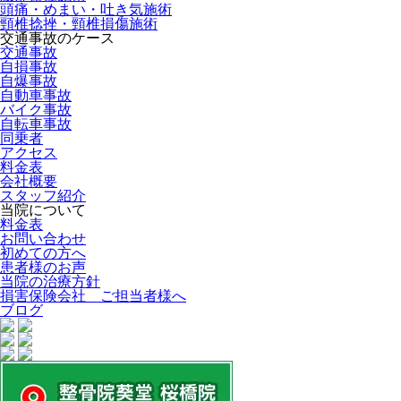
頭痛・めまい・吐き気施術
頸椎捻挫・頸椎損傷施術
交通事故のケース
交通事故
自損事故
自爆事故
自動車事故
バイク事故
自転車事故
同乗者
アクセス
料金表
会社概要
スタッフ紹介
当院について
料金表
お問い合わせ
初めての方へ
患者様のお声
当院の治療方針
損害保険会社 ご担当者様へ
ブログ