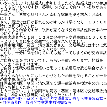
いや～久しぶりに結婚式に参加しましたが、結婚式はいつ参加
しても良いものですね。感動しっぱなしで食べている暇があり
ませんでした。
平岡さん、素敵な旦那さんと幸せな家庭を築き末永くお幸せ
に！！
さて、最近では日が暮れるのがすっかり早くなり、１８：００
時には真っ暗ですね。
暗くなると勿論ですが、視界が悪くなり交通事故起因要素の一
つになります。
県警の調査で１１月、１２月に発生する交通事故は１６：００
～２０：００に多く発生すると書かれていました。
静岡市駿河区・葵区・清水区の皆さん、交通事故には十分に気
を付けていただき運転してくださいね。
しかし、十分に気を付けていても起こってしまうのが交通事故
です。
ご自身が気を付けていても、もらい事故があります。怪我をし
てしまう事もあります。
ご自身で怪我の程度が軽いと思っても後遺症が残る場合が多々
あります！
そうならないためにもしっかりとした治療を受けることが一番
の重要事項になります。
静岡市駿河区・葵区・清水区で交通事故治療を検討中の方は当
院へお越しください！
もう一度言います！静岡市駿河区・葵区・清水区で交通事故治
療をご検討の方は当院へお越しください！！
静岡市駿河区・葵区・清水区の交通事故治療なら整骨院葵堂
»
«
静岡市葵区・駿河区で交通事故治療なら