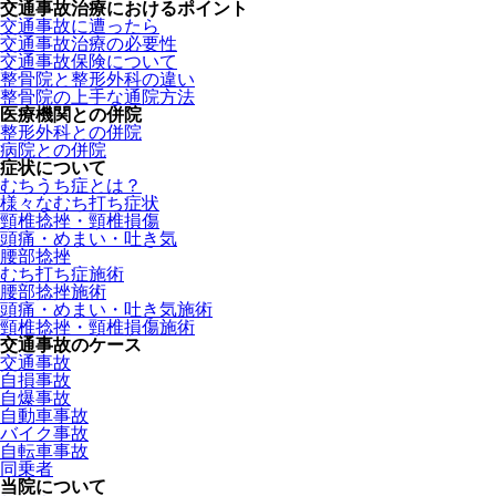
交通事故治療におけるポイント
交通事故に遭ったら
交通事故治療の必要性
交通事故保険について
整骨院と整形外科の違い
整骨院の上手な通院方法
医療機関との併院
整形外科との併院
病院との併院
症状について
むちうち症とは？
様々なむち打ち症状
頸椎捻挫・頸椎損傷
頭痛・めまい・吐き気
腰部捻挫
むち打ち症施術
腰部捻挫施術
頭痛・めまい・吐き気施術
頸椎捻挫・頸椎損傷施術
交通事故のケース
交通事故
自損事故
自爆事故
自動車事故
バイク事故
自転車事故
同乗者
当院について