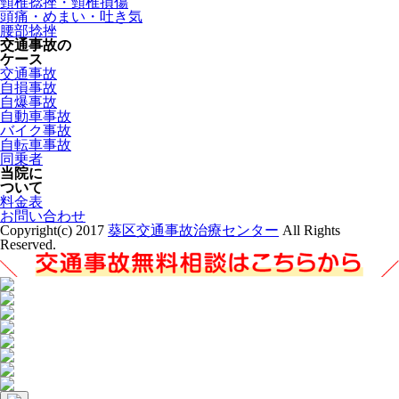
頸椎捻挫・頸椎損傷
頭痛・めまい・吐き気
腰部捻挫
交通事故の
ケース
交通事故
自損事故
自爆事故
自動車事故
バイク事故
自転車事故
同乗者
当院に
ついて
料金表
お問い合わせ
Copyright(c) 2017
葵区交通事故治療センター
All Rights
Reserved.