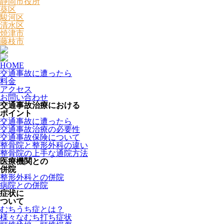
静岡市役所
葵区
駿河区
清水区
焼津市
藤枝市
HOME
交通事故に遭ったら
料金
アクセス
お問い合わせ
交通事故治療における
ポイント
交通事故に遭ったら
交通事故治療の必要性
交通事故保険について
整骨院と整形外科の違い
整骨院の上手な通院方法
医療機関との
併院
整形外科との併院
病院との併院
症状に
ついて
むちうち症とは？
様々なむち打ち症状