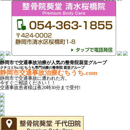
静岡市で交通事故治療が人気の整骨院葵堂グループ
クチコミNo.1むちうち専門治療の整骨院 葵堂グループ
静岡市交通事故治療むちうち.com
静岡市
で
交通事故
に遭われた方。
今すぐご相談ください！！
交通事故患者様は
夜20時30分
まで受付!