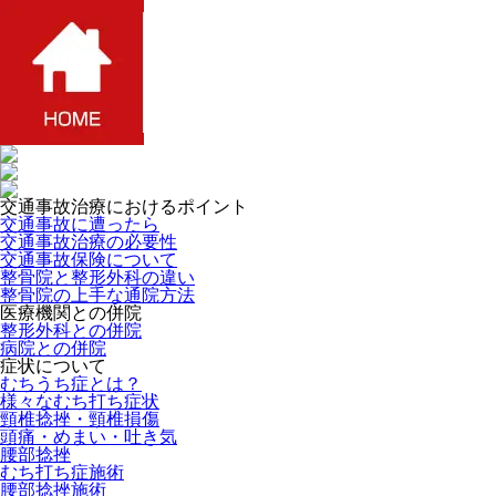
交通事故治療におけるポイント
交通事故に遭ったら
交通事故治療の必要性
交通事故保険について
整骨院と整形外科の違い
整骨院の上手な通院方法
医療機関との併院
整形外科との併院
病院との併院
症状について
むちうち症とは？
様々なむち打ち症状
頸椎捻挫・頸椎損傷
頭痛・めまい・吐き気
腰部捻挫
むち打ち症施術
腰部捻挫施術