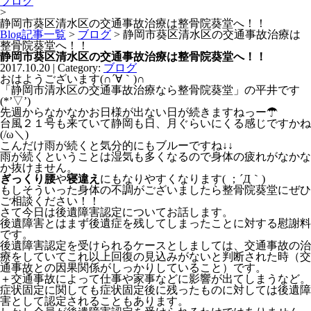
ブログ
>
静岡市葵区清水区の交通事故治療は整骨院葵堂へ！！
Blog記事一覧
>
ブログ
> 静岡市葵区清水区の交通事故治療は
整骨院葵堂へ！！
静岡市葵区清水区の交通事故治療は整骨院葵堂へ！！
2017.10.20 | Category:
ブログ
おはようございます(∩´∀｀)∩
「静岡市清水区の交通事故治療なら整骨院葵堂」の平井です
(*’▽’)
先週からなかなかお日様が出ない日が続きますねっー☂
台風２１号も来ていて静岡も日、月ぐらいにくる感じですかね
(/ω＼)
こんだけ雨が続くと気分的にもブルーですね↓↓
雨が続くということは湿気も多くなるので身体の疲れがなかな
か抜けません。
ぎっくり腰
や
寝違え
にもなりやすくなります( ；´Д｀)
もしそういった身体の不調がございましたら整骨院葵堂にぜひ
ご相談ください！！
さて今日は後遺障害認定についてお話します。
後遺障害とはまず後遺症を残してしまったことに対する慰謝料
です。
後遺障害認定を受けられるケースとしましては、交通事故の治
療をしていてこれ以上回復の見込みがないと判断された時（交
通事故との因果関係がしっかりしていること）です。
＋交通事故によって仕事や家事などに影響が出てしまうなど。
症状固定に関しても症状固定後に残ったものに対しては後遺障
害として認定されることもあります。