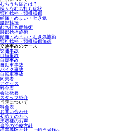
むちうち症とは？
様々なむち打ち症状
頸椎捻挫・頸椎損傷
頭痛・めまい・吐き気
腰部捻挫
むち打ち症施術
腰部捻挫施術
頭痛・めまい・吐き気施術
頸椎捻挫・頸椎損傷施術
交通事故のケース
交通事故
自損事故
自爆事故
自動車事故
バイク事故
自転車事故
同乗者
アクセス
料金表
会社概要
スタッフ紹介
当院について
料金表
お問い合わせ
初めての方へ
患者様のお声
当院の治療方針
損害保険会社 ご担当者様へ