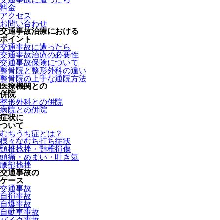
料金
アクセス
お問い合わせ
交通事故治療における
ポイント
交通事故に遭ったら
交通事故治療の必要性
交通事故保険について
整骨院と整形外科の違い
整骨院の上手な通院方法
医療機関との
併院
整形外科との併院
病院との併院
症状に
ついて
むちうち症とは？
様々なむち打ち症状
頸椎捻挫・頸椎損傷
頭痛・めまい・吐き気
腰部捻挫
交通事故の
ケース
交通事故
自損事故
自爆事故
自動車事故
バイク事故