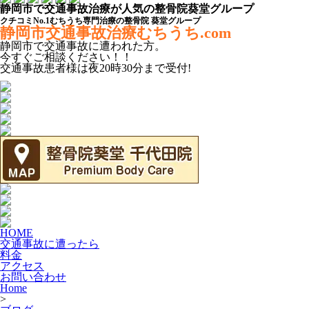
静岡市で交通事故治療が人気の整骨院葵堂グループ
クチコミNo.1むちうち専門治療の整骨院 葵堂グループ
静岡市交通事故治療むちうち.com
静岡市
で
交通事故
に遭われた方。
今すぐご相談ください！！
交通事故患者様は
夜20時30分
まで受付!
HOME
交通事故に遭ったら
料金
アクセス
お問い合わせ
Home
>