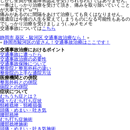
しかし全員が後遺障害認定を受けられるわけではありません。
一番はしっかり治療を受けて頂き、痛みを取り除いていくこと
が大事です(*”ω”*)
痛みがあるのに間隔をあけて治療しても良くはなりません。
後遺症は今後の人生を変えてしまうものになる可能性もあるの
でしっかり治療を受けましょう( ..)φメモメモ
交通事故については
こちら
静岡市 葵区・駿河区 交通事故治療なら！
»
«
静岡市駿河区の皆さん！交通事故治療はここです！
交通事故治療におけるポイント
交通事故に遭ったら
交通事故治療の必要性
交通事故保険について
整骨院と整形外科の違い
整骨院の上手な通院方法
医療機関との併院
整形外科との併院
病院との併院
症状について
むちうち症とは？
様々なむち打ち症状
頸椎捻挫・頸椎損傷
頭痛・めまい・吐き気
腰部捻挫
むち打ち症施術
腰部捻挫施術
頭痛・めまい・吐き気施術