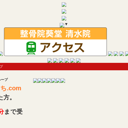
▼
プ
ループ
.com
た方。
分
まで受