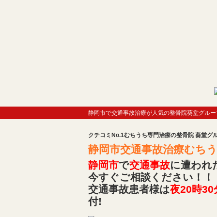
静岡市で交通事故治療が人気の整骨院葵堂グルー
クチコミNo.1むちうち専門治療の整骨院 葵堂グ
静岡市交通事故治療むちうち
静岡市
で
交通事故
に遭われ
今すぐご相談ください！！
交通事故患者様は
夜20時30
付!