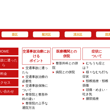
葵区
駿河区
清水区
焼
HOME
交通事故治療にお
医療機関との
症状に
ける
併院
ついて
事故に遭った
ポイント
整形外科との併
むちうち症と
ら
院
は？
交通事故に遭っ
病院との併院
様々なむち打ち
たら
料金
症状
交通事故治療の
頸椎捻挫・頸椎
必要性
アクセス
損傷
交通事故保険に
頭痛・めまい・
ついて
問い合わせ
吐き気
整骨院と整形外
腰部捻挫
科の違い
整骨院の上手な
通院方法