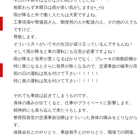
今日の午前中はなかなかの雨ふりでしたね・・・。
相変わらず木曜日は雨が多い気がします((+_+))
雨が降ると外で働く人たちは大変ですよね。
工事現場や警備員さん、郵便局の人や配達の人。その他の人で
ですけど、
尊敬します。
そういう方々がいて今の生活が成り立っているんですもんね！
そして雨が降ると車の運転にも注意が必要ですよね！
雨が降ると視界が悪くなるばかりでなく、ブレーキの制動距離
特に夜になるとさらに視界が狭くなるので、交通事故の確率が
雨の日の運転は気を付けて下さい！！！！！
特に夜の運転は気を付けて下さい！！！！！
それでも事故は起きてしまうものです。
身体の痛みが出てくると、仕事やプライベートに影響します。
精神的にも落ち込んで来たりもします。
整骨院葵堂の交通事故治療はそういった身体の痛みをとりなが
す。
保険会社とのやりとり、事故相手とのやりとり、職場での関係