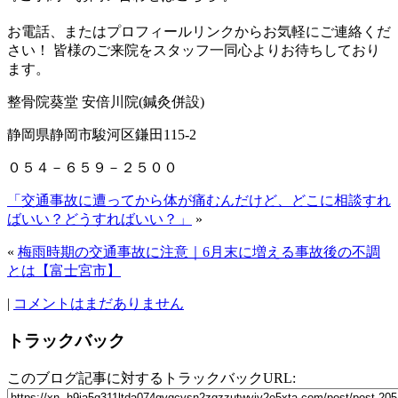
お電話、またはプロフィールリンクからお気軽にご連絡くだ
さい！ 皆様のご来院をスタッフ一同心よりお待ちしており
ます。
整骨院葵堂 安倍川院(鍼灸併設)
静岡県静岡市駿河区鎌田115‐2
０５４－６５９－２５００
「交通事故に遭ってから体が痛むんだけど、どこに相談すれ
ばいい？どうすればいい？」
»
«
梅雨時期の交通事故に注意｜6月末に増える事故後の不調
とは【富士宮市】
|
コメントはまだありません
トラックバック
このブログ記事に対するトラックバックURL: