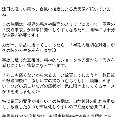
連日の激しい雨や、台風の接近による悪天候が続いています
ね。
この時期は、視界の悪さや路面のスリップによって、不意の
「交通事故」が非常に発生しやすくなるため、運転には十分
な注意が必要です！
万が一、事故に遭ってしまったら…「早期の適切な対処」が
その後の人生を左右します💥
事故に遭った直後は、精神的なショックや興奮から「痛みを
感じにくい」状態になっています。
「どこも痛くないから大丈夫」と放置してしまうと、数日後
や数週間後に、激しい首の痛み（むちうち）、頭痛、めま
い、ひどい肩こりなどの症状が一気に噴き出してくるケース
が後を絶ちません😢
特に気圧の変化が激しいこの時期は、自律神経の乱れも重な
り、放置したケガが重症化しやすいので注意が必要です。
整骨院葵堂 安倍川院は、交通事故施術の治療も専門的に診