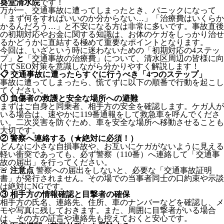
葵堂清水院
です！
万が一、交通事故に遭ってしまったとき、パニックになって
「まず何をすればいいのか分からない…」「治療費はいくらか
かるんだろう…」と不安になる方は非常に多いです。事故直後
の初期対応やお金に関する知識は、お体のケガをしっかり治せ
るかどうかに直結する極めて重要なポイントとなります。
今回は、いざという時に迷わないための「初期対応の4ステッ
プ」
と
「交通事故の治療費」について、清水区周辺の皆様に向
けてSEO対策を意識しながら分かりやすく解説します！
📋 交通事故に遭ったらすぐに行うべき「4つのステップ」
事故に遭ってしまったら、慌てずに以下の順番で行動を起こし
てください。
① 負傷者の救護と安全な場所への避難
まずはご自身と同乗者、相手方の安全を確認します。ケガ人が
いる場合は、速やかに119番通報をして救急車を呼んでくださ
い。二次災害を防ぐため、車を安全な場所へ移動させることも
大切です。
② 警察へ連絡する（★絶対に必須！）
どんなに小さな自損事故や、お互いにケガがないように見える
軽い衝突であっても、必ず警察（110番）へ連絡して「交通事
故の届出」を行ってください。
🚨
注意点
警察への届出をしないと、必要な「交通事故証明
書」が発行されません。その場での当事者同士の口約束や示談
は絶対にNGです。
③ 相手方の情報確認と目撃者の確保
相手方の氏名、連絡先、住所、車のナンバーなどを確認し、メ
モや写真に残しておきます。また、周囲に目撃者がいる場合
は、その方の証言や連絡先も控えておくと安心です。