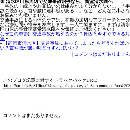
🎯 清水区山原周辺で交通事故治療なら、葵堂清水院へ
「事故の手続きやお支払いの仕組みがよく分からない…」「事
故の後から、首や腰に違和感がある…」など、どんなに小さな
お悩みでも構いません。
交通事故によるお体のケアは、初期の適切なアプローチと十分
な治療期間が将来を左右します。一人で悩まずに、まずは清水
区山原の整骨院葵堂清水院へお気軽にご相談ください！
なぜこの季節は交通事故が増えるのか？原因と今すぐできる対
策
»
«
【静岡市清水区】交通事故にあってしまったらどうすればい
い？首や腰が痛い時どうすればいい？
|
コメントはまだありません
トラックバック
このブログ記事に対するトラックバックURL:
コメント & トラックバック
コメントはまだありません。
コメントする