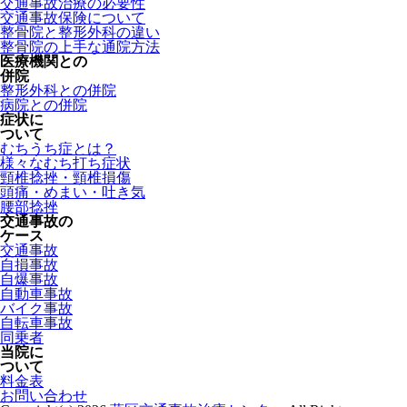
交通事故治療の必要性
交通事故保険について
整骨院と整形外科の違い
整骨院の上手な通院方法
医療機関との
併院
整形外科との併院
病院との併院
症状に
ついて
むちうち症とは？
様々なむち打ち症状
頸椎捻挫・頸椎損傷
頭痛・めまい・吐き気
腰部捻挫
交通事故の
ケース
交通事故
自損事故
自爆事故
自動車事故
バイク事故
自転車事故
同乗者
当院に
ついて
料金表
お問い合わせ