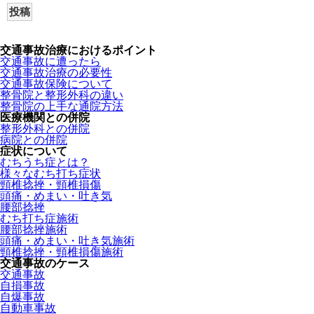
交通事故治療におけるポイント
交通事故に遭ったら
交通事故治療の必要性
交通事故保険について
整骨院と整形外科の違い
整骨院の上手な通院方法
医療機関との併院
整形外科との併院
病院との併院
症状について
むちうち症とは？
様々なむち打ち症状
頸椎捻挫・頸椎損傷
頭痛・めまい・吐き気
腰部捻挫
むち打ち症施術
腰部捻挫施術
頭痛・めまい・吐き気施術
頸椎捻挫・頸椎損傷施術
交通事故のケース
交通事故
自損事故
自爆事故
自動車事故