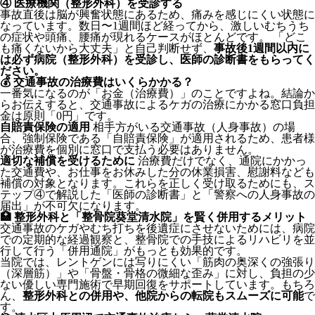
④ 医療機関（整形外科）を受診する
事故直後は脳が興奮状態にあるため、痛みを感じにくい状態に
なっています。数日〜1週間ほど経ってから、激しいむちうち
の症状や頭痛、腰痛が現れるケースがほとんどです。 「どこ
も痛くないから大丈夫」と自己判断せず、
事故後1週間以内に
は必ず病院（整形外科）を受診し、医師の診断書をもらってく
ださい。
💰 交通事故の治療費はいくらかかる？
一番気になるのが「お金（治療費）」のことですよね。結論か
らお伝えすると、交通事故によるケガの治療にかかる窓口負担
金は原則「0円」です。
自賠責保険の適用
相手方がいる交通事故（人身事故）の場
合、強制保険である「自賠責保険」が適用されるため、患者様
が治療費を個別に窓口で支払う必要はありません。
適切な補償を受けるために
治療費だけでなく、通院にかかっ
た交通費や、お仕事をお休みした分の休業損害、慰謝料なども
補償の対象となります。これらを正しく受け取るためにも、ス
テップ④で解説した「医師の診断書」と「警察への人身事故の
届出」が不可欠になります。
🏥 整形外科と「整骨院葵堂清水院」を賢く併用するメリット
交通事故のケガやむち打ちを後遺症にさせないためには、病院
での定期的な経過観察と、整骨院での手技によるリハビリを並
行して行う「併用通院」がもっとも効果的です。
当院では、レントゲンには写りにくい「筋肉の奥深くの強張り
（深層筋）」や「骨盤・骨格の微細な歪み」に対し、負担の少
ない優しい専門施術で早期回復をサポートしています。もちろ
ん、
整形外科との併用や、他院からの転院もスムーズに可能
で
す。