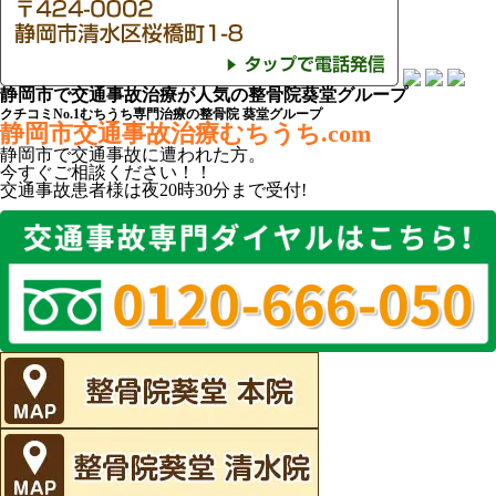
静岡市で交通事故治療が人気の整骨院葵堂グループ
クチコミNo.1むちうち専門治療の整骨院 葵堂グループ
静岡市交通事故治療むちうち.com
静岡市
で
交通事故
に遭われた方。
今すぐご相談ください！！
交通事故患者様は
夜20時30分
まで受付!