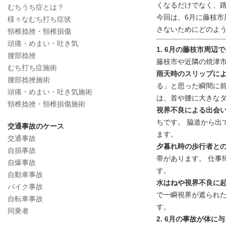
くなるだけでなく、
むちうち症とは？
今回は、6月に藤枝
様々なむち打ち症状
さないためにどのよ
頸椎捻挫・頸椎損傷
頭痛・めまい・吐き気
1. 6月の藤枝市周
腰部捻挫
藤枝市や近隣の焼津
むち打ち症施術
雨天時のスリップに
腰部捻挫施術
る」と思った瞬間に前
頭痛・めまい・吐き気施術
は、首や腰に大きな
頸椎捻挫・頸椎損傷施術
視界不良による出会
ちです。 脇道から出
交通事故のケース
ます。
交通事故
夕暮れ時の歩行者と
自損事故
帯があります。 仕事
自爆事故
す。
自動車事故
水はねや視界不良に
バイク事故
で一瞬視界が遮られ
自転車事故
す。
同乗者
2. 6月の事故が体