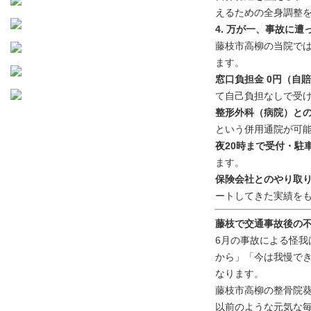
えるための全身調整
4. 万が一、事故に
藤枝市高柳の当院で
ます。
窓口負担金 0円（自
て自己負担なしで受
整形外科（病院）と
という併用通院が可
夜20時まで受付・駐
ます。
保険会社とのやり取
ートしてきた実績を
藤枝で交通事故後の
6月の事故による怪我
から」「今は我慢で
なります。
藤枝市高柳の整骨院
以前のような元気な毎