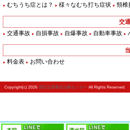
むちうち症とは？
様々なむち打ち症状
頸椎
交
交通事故
自損事故
自爆事故
自動車事故
料金表
お問い合わせ
Copyright(c) 2026
葵区交通事故治療センター
All Rights Reserved.