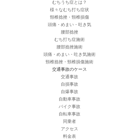
むちうち症とは？
様々なむち打ち症状
頸椎捻挫・頸椎損傷
頭痛・めまい・吐き気
腰部捻挫
むち打ち症施術
腰部捻挫施術
頭痛・めまい・吐き気施術
頸椎捻挫・頸椎損傷施術
交通事故のケース
交通事故
自損事故
自爆事故
自動車事故
バイク事故
自転車事故
同乗者
アクセス
料金表