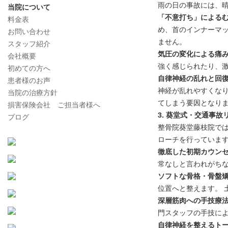
雨の日の事故には、
当院について
「不意打ち」による
料金表
め、首のインナーマ
お問い合わせ
ません。
スタッフ紹介
気圧の変化による痛
会社概要
強く感じられたり、
初めての方へ
自律神経の乱れと回
患者様のお声
神経が乱れやすくなり
当院の治療方針
てしまう要因となり
損害保険会社 ご担当者様へ
3. 葵堂式・交通事
ブログ
整骨院葵堂藤枝院で
ローチを行っていま
徹底した初期カウン
常なしと言われがち
ソフトな骨格・骨盤
位置へと整えます。 
深層筋肉への手技療
門スタッフの手技に
自律神経を整えるト