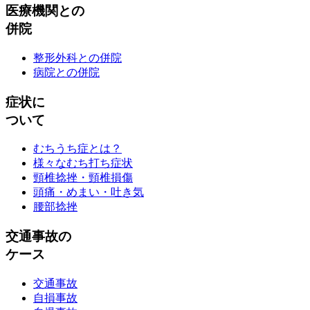
医療機関との
併院
整形外科との併院
病院との併院
症状に
ついて
むちうち症とは？
様々なむち打ち症状
頸椎捻挫・頸椎損傷
頭痛・めまい・吐き気
腰部捻挫
交通事故の
ケース
交通事故
自損事故