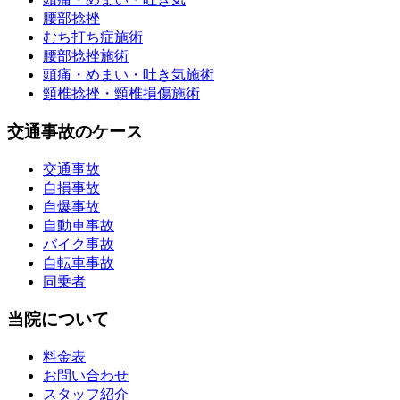
腰部捻挫
むち打ち症施術
腰部捻挫施術
頭痛・めまい・吐き気施術
頸椎捻挫・頸椎損傷施術
交通事故のケース
交通事故
自損事故
自爆事故
自動車事故
バイク事故
自転車事故
同乗者
当院について
料金表
お問い合わせ
スタッフ紹介