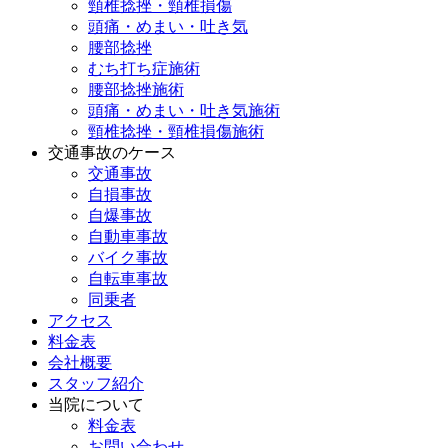
頸椎捻挫・頸椎損傷
頭痛・めまい・吐き気
腰部捻挫
むち打ち症施術
腰部捻挫施術
頭痛・めまい・吐き気施術
頸椎捻挫・頸椎損傷施術
交通事故のケース
交通事故
自損事故
自爆事故
自動車事故
バイク事故
自転車事故
同乗者
アクセス
料金表
会社概要
スタッフ紹介
当院について
料金表
お問い合わせ