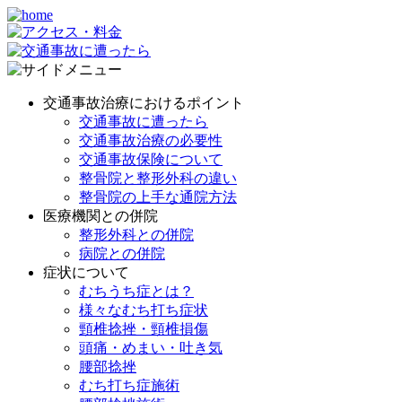
交通事故治療におけるポイント
交通事故に遭ったら
交通事故治療の必要性
交通事故保険について
整骨院と整形外科の違い
整骨院の上手な通院方法
医療機関との併院
整形外科との併院
病院との併院
症状について
むちうち症とは？
様々なむち打ち症状
頸椎捻挫・頸椎損傷
頭痛・めまい・吐き気
腰部捻挫
むち打ち症施術