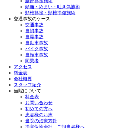
腰部捻挫施術
頭痛・めまい・吐き気施術
頸椎捻挫・頸椎損傷施術
交通事故のケース
交通事故
自損事故
自爆事故
自動車事故
バイク事故
自転車事故
同乗者
アクセス
料金表
会社概要
スタッフ紹介
当院について
料金表
お問い合わせ
初めての方へ
患者様のお声
当院の治療方針
損害保険会社 ご担当者様へ