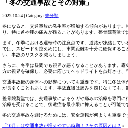
「冬の交通事故とその対策」
2025.10.24 | Category:
未分類
冬になると、交通事故の発生率が増加する傾向があります。
り、特に首や腰の痛みが残ることがあります。整骨院葵堂で
まず、冬季における運転時の注意点です。道路が凍結してい
では、スピードを控えめにし、車間距離を十分に確保するこ
い、事故のリスクを減らしましょう。
さらに、冬季は昼間でも視界が悪くなることがあります。霧
方の視界を確保し、必要に応じてヘッドライトを点灯させ、
交通事故後の身体への影響についても重要です。特に冬は体
が長引くこともあります。事故直後は痛みを感じなくても、
整骨院葵堂では、交通事故によるケガや痛みの治療を専門に
治療を受けることで、後遺症を最小限に抑えることが可能で
冬の交通事故を避けるためには、安全運転が何よりも重要で
「10月」は交通事故が増えやすい時期！？その原因とは？
»