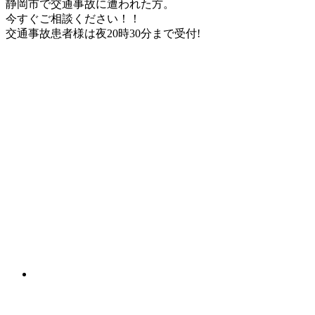
静岡市
で
交通事故
に遭われた方。
今すぐご相談ください！！
交通事故患者様は
夜20時30分
まで受付!