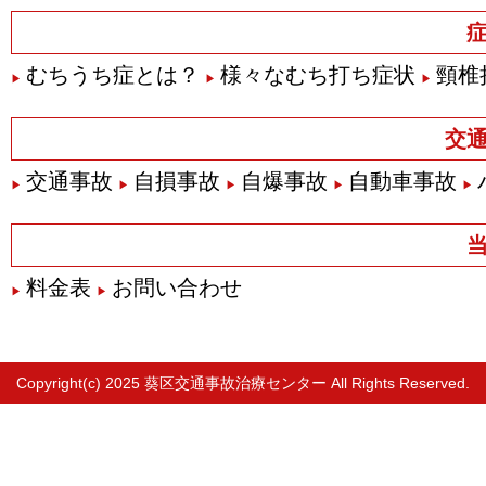
むちうち症とは？
様々なむち打ち症状
頸椎
交
交通事故
自損事故
自爆事故
自動車事故
料金表
お問い合わせ
Copyright(c) 2025
葵区交通事故治療センター
All Rights Reserved.