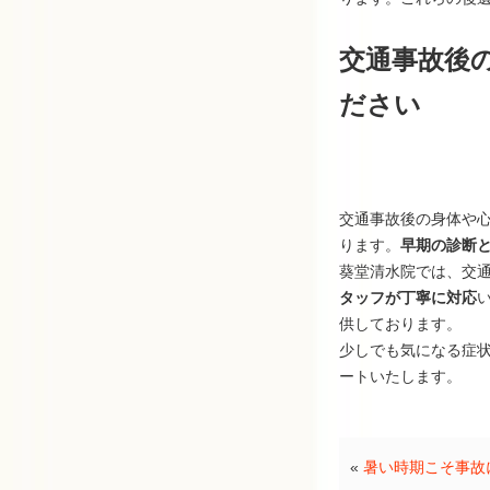
交通事故後
ださい
交通事故後の身体や
ります。
早期の診断
葵堂清水院では、交
タッフが丁寧に対応
供しております。
少しでも気になる症
ートいたします。
«
暑い時期こそ事故