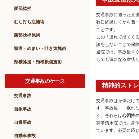
腰部捻挫
交通事故に遭った直
むち打ち症施術
数日経過してから
首
ことです。
腰部捻挫施術
この「遅れて出てく
診をしないことで保
頭痛・めまい・吐き気施術
当院では、事故後す
しでも気になる症状
頸椎捻挫・頸椎損傷施術
交通事故のケース
精神的ストレ
交通事故
交通事故は身体だけ
す。事故後、「眠れ
自損事故
く、それらは
心因性
自爆事故
葵堂清水院では、身
ています。必要に応
自動車事故