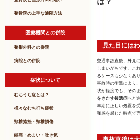
は？
整骨院の上手な通院方法
医療機関との併院
見た目にはわ
整形外科との併院
病院との併院
交通事故直後、外見
しまいがちです。こ
るケースも少なくあ
症状について
事故時の衝撃により
状が軽度でも、その
むちうち症とは？
をきたす後遺症
へと
早期に正しい処置を
様々なむち打ち症状
和感を感じた時点で
頸椎捻挫・頸椎損傷
頭痛・めまい・吐き気
事故直後は大