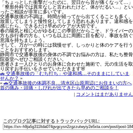
「ちょっとした衝撃だったのに、翌日から首が痛くなって…」
「整形外科では異常なしと言われたけど、体がだるい…」とい
ったご相談が非常に多いです。
交通事故後の不調は、時間が経ってから出てくることも多く、
放置してしまうと慢性化してしまう恐れもあります。違和感を
感じたら、できるだけ早めのケアが大切です。
春の陽気と桜に心がゆるむこの季節だからこそ、ドライバーの
方も歩行者の方も、いつも以上に周囲に目を配り、事故を防ぐ
意識を持ちましょう。
そして、万が一の時には我慢せず、しっかりと体のケアを行う
ことをおすすめします。
静岡市で交通事故後の身体の不調でお悩みの方は、私たち整骨
院葵堂へぜひご相談ください。
患者さま一人ひとりのお身体に合わせた施術で、元の生活を取
り戻すお手伝いをさせていただきます🌸
🚗 交通事故後の「むち打ち」や違和感…そのままにしていま
せんか？
»
«
🚗交通事故後の体調不良…清水区山原周辺にお住まいの方へ
首の痛み・頭痛・しびれが出てきたら早めのご相談を！
|
コメントはまだありません
トラックバック
このブログ記事に対するトラックバックURL: