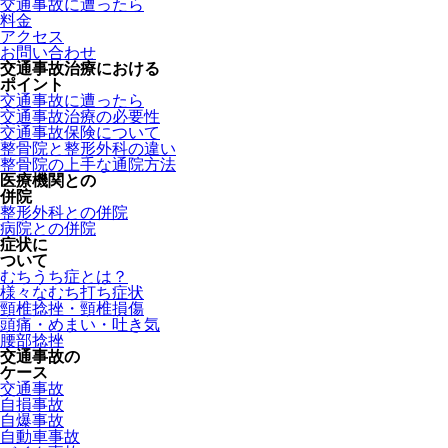
交通事故に遭ったら
料金
アクセス
お問い合わせ
交通事故治療における
ポイント
交通事故に遭ったら
交通事故治療の必要性
交通事故保険について
整骨院と整形外科の違い
整骨院の上手な通院方法
医療機関との
併院
整形外科との併院
病院との併院
症状に
ついて
むちうち症とは？
様々なむち打ち症状
頸椎捻挫・頸椎損傷
頭痛・めまい・吐き気
腰部捻挫
交通事故の
ケース
交通事故
自損事故
自爆事故
自動車事故