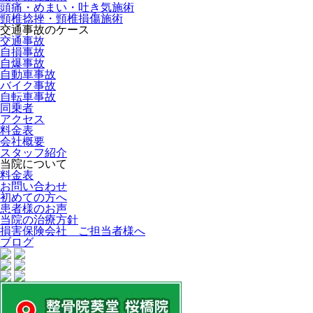
頭痛・めまい・吐き気施術
頸椎捻挫・頸椎損傷施術
交通事故のケース
交通事故
自損事故
自爆事故
自動車事故
バイク事故
自転車事故
同乗者
アクセス
料金表
会社概要
スタッフ紹介
当院について
料金表
お問い合わせ
初めての方へ
患者様のお声
当院の治療方針
損害保険会社 ご担当者様へ
ブログ