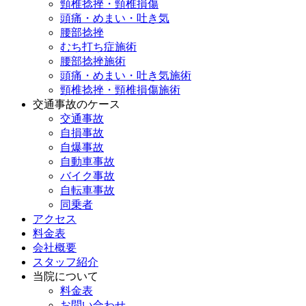
頸椎捻挫・頸椎損傷
頭痛・めまい・吐き気
腰部捻挫
むち打ち症施術
腰部捻挫施術
頭痛・めまい・吐き気施術
頸椎捻挫・頸椎損傷施術
交通事故のケース
交通事故
自損事故
自爆事故
自動車事故
バイク事故
自転車事故
同乗者
アクセス
料金表
会社概要
スタッフ紹介
当院について
料金表
お問い合わせ