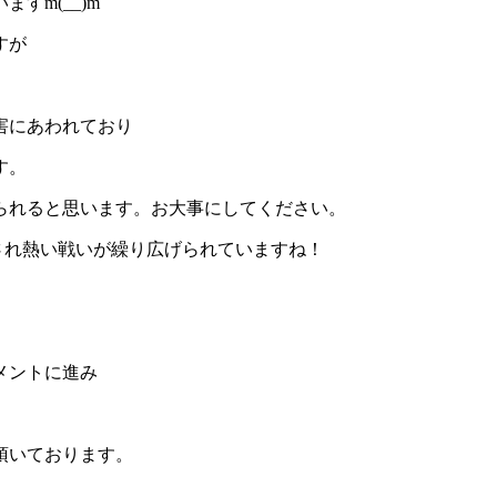
すm(__)m
すが
害にあわれており
す。
られると思います。お大事にしてください。
催され熱い戦いが繰り広げられていますね！
メントに進み
頂いております。