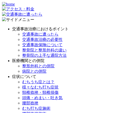
交通事故治療におけるポイント
交通事故に遭ったら
交通事故治療の必要性
交通事故保険について
整骨院と整形外科の違い
整骨院の上手な通院方法
医療機関との併院
整形外科との併院
病院との併院
症状について
むちうち症とは？
様々なむち打ち症状
頸椎捻挫・頸椎損傷
頭痛・めまい・吐き気
腰部捻挫
むち打ち症施術