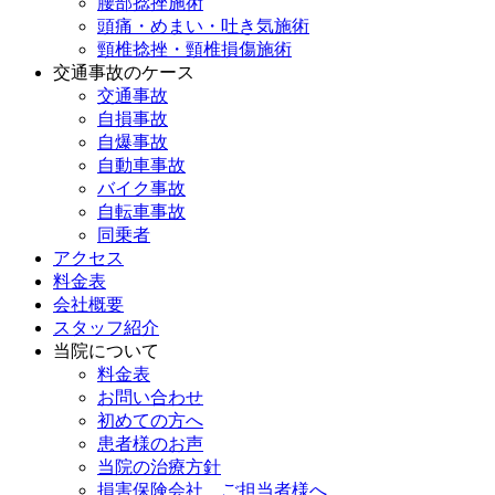
腰部捻挫施術
頭痛・めまい・吐き気施術
頸椎捻挫・頸椎損傷施術
交通事故のケース
交通事故
自損事故
自爆事故
自動車事故
バイク事故
自転車事故
同乗者
アクセス
料金表
会社概要
スタッフ紹介
当院について
料金表
お問い合わせ
初めての方へ
患者様のお声
当院の治療方針
損害保険会社 ご担当者様へ