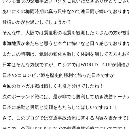
いつも当院の交通事故ブログをご覧いただきありがとうございま
あいにくの梅雨時期の真っ只中なので連日雨が続いておりま
皆様いかがお過ごしでしょうか？
そんな中、大阪では震度⑥の地震を観測したくさんの方が被
東海地震が来たらと思うと本当に怖いなと日々感じておりま
またこの時期は、気温の変化も激しく体調を崩してる方もお
日本はそんな気候ですが、ロシアではWORLD CUPが開
日本VSコロンビア戦を歴史的勝利で飾った日本ですが
今回のセネガル戦は惜しくも引き分けでしたね！
次のポーランド戦には、是が非でも勝利して頂き決勝トーナ
日本に感動と勇気と笑顔をもたらしてほしいですね！！
さて、このブログでは交通事故治療に関する内容を書かせて
そこで、今回はむち打ちなどの交通事故治療についてです！