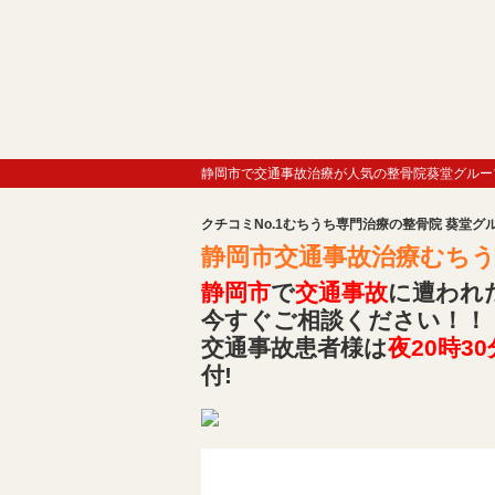
静岡市で交通事故治療が人気の整骨院葵堂グルー
クチコミNo.1むちうち専門治療の整骨院 葵堂グ
静岡市交通事故治療むちうち
静岡市
で
交通事故
に遭われ
今すぐご相談ください！！
交通事故患者様は
夜20時30
付!