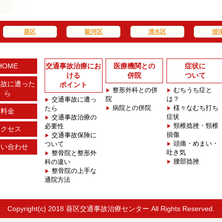
葵区
駿河区
清水区
焼
HOME
交通事故治療にお
医療機関との
症状に
ける
併院
ついて
事故に遭った
ポイント
整形外科との併
むちうち症と
ら
院
は？
交通事故に遭っ
病院との併院
様々なむち打ち
たら
料金
症状
交通事故治療の
頸椎捻挫・頸椎
必要性
アクセス
損傷
交通事故保険に
頭痛・めまい・
ついて
問い合わせ
吐き気
整骨院と整形外
腰部捻挫
科の違い
整骨院の上手な
通院方法
Copyright(c) 2018
葵区交通事故治療センター
All Rights Reserved.