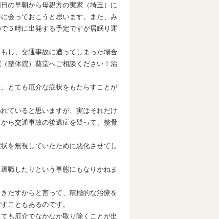
明日の早朝から母親方の実家（埼玉）に
時に会っておこうと思います。また、み
ので５時に出発する予定ですが居眠り運
。もし、交通事故に遭ってしまった場合
院（整体院）葵堂へご相談ください！治
。
は、とても厄介な症状をもたらすことが
われていると思いますが、実はそれだけ
てから交通事故の後遺症を疑って、整骨
症状を無視していたために悪化させてし
り退職したりという事態にもなりかねま
をきたすからと言って、積極的な治療を
ぼすこともあるのです。
とても厄介でなかなか取り除くことが出