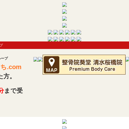
プ
ループ
.com
た方。
分
まで受