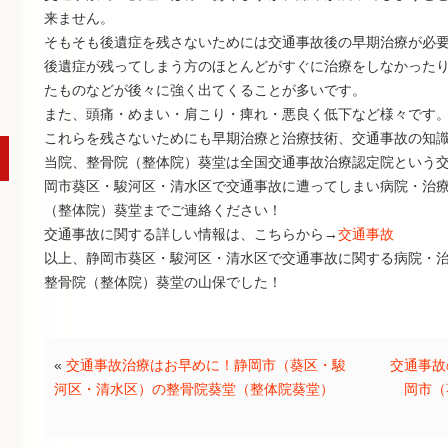
来ません。
そもそも後遺症を残さないためには交通事故後の早期治療が必
後遺症が残ってしまう方のほとんどがすぐに治療をしなかった
たものなどが後々に強く出てくることが多いです。
また、頭痛・めまい・肩こり・痺れ・悪良く低下など様々です
これらを残さないためにも早期治療と治療技術、交通事故の知
当院、整骨院（整体院）葵堂は全国交通事故治療認定院という
岡市葵区・駿河区・清水区で交通事故に遭ってしまい病院・治
（整体院）葵堂までご連絡ください！
交通事故に関する詳しい情報は、こちらから→
交通事故
以上、静岡市葵区・駿河区・清水区で交通事故に関する病院・
整骨院（整体院）葵堂の山保でした！
«
交通事故治療はお早めに！静岡市（葵区・駿
交通事故
河区・清水区）の整骨院葵堂（整体院葵堂）
岡市（