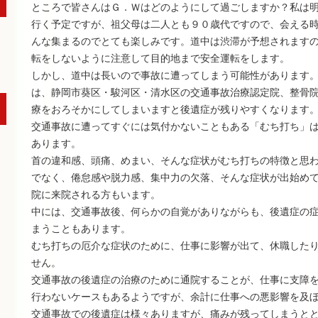
ところで皆さんはＧ．Ｗはどのようにして過ごしますか？私は
行く予定ですが、祖父母は二人とも９０歳代ですので、会える
んな集まるのでとても楽しみです。道中は渋滞が予想されます
転をしないように注意して目的地まで安全運転をします。
しかし、道中は長いので事故に遭ってしまう可能性があります
は、静岡市葵区・駿河区・清水区の交通事故治療認定院、整骨
療をおろそかにしてしまいますと後遺症が残りやすくなります
交通事故に遭ってすぐには気付かないこともある「むち打ち」
あります。
首の違和感、頭痛、めまい、そんな症状がむち打ちの特徴と思
でなく、倦怠感や脱力感、集中力の欠落、そんな症状が出始め
院に来院される方もいます。
中には、交通事故後、何らかの自覚がありながらも、後遺症の
まうこともあります。
むち打ちの厄介な症状のために、仕事に影響が出て、休職した
せん。
交通事故の後遺症の治療のために通院することが、仕事に支障
行わないケースもあるようですが、余計に仕事への悪影響を及
交通事故での後遺症は様々ありますが、痛みが残ってしまうと