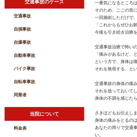
交通事故のケース
一番気になるところ
そのため、ここの首
交通事故
一回施術しただけで
「これからもぜひお
自損事故
今後も引き続き治療
自爆事故
交通事故治療で怖い
「痛みがあるけど、
自動車事故
という方で、身体は
バイク事故
それを無視する、と
自転車事故
交通事故の身体の痛
それを放っておいて
同乗者
身体の不調を感じた
さきほどもお伝えし
当院について
身体の痛みをとるの
あなたの周りで交通
料金表
い。