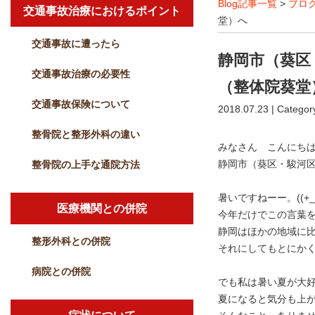
Blog記事一覧
>
ブロ
交通事故治療におけるポイント
堂）へ
交通事故に遭ったら
静岡市（葵区
交通事故治療の必要性
（整体院葵堂
交通事故保険について
2018.07.23 | Categor
整骨院と整形外科の違い
みなさん こんにち
静岡市（葵区・駿河
整骨院の上手な通院方法
暑いですねーー。((+_+
医療機関との併院
今年だけでこの言葉
静岡はほかの地域に
整形外科との併院
それにしてもとにか
病院との併院
でも私は暑い夏が大
夏になると気分も上