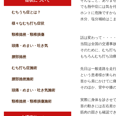
症状について
そんなこと、ありま
でも熱中症には気を
むちうち症とは？
ホントに危険ですか
水分、塩分補給はこ
様々なむち打ち症状
頸椎捻挫・頸椎損傷
話は変わって・・・
当院は全国の交通事
頭痛・めまい・吐き気
そのために、むち打
もちろんむち打ち治
腰部捻挫
むち打ち症施術
先日は一般道路を走
という患者様が来ら
腰部捻挫施術
首から肩にかけてに
そのほか、背中や膝
頭痛・めまい・吐き気施術
実際に身体を診させ
頸椎捻挫・頸椎損傷施術
首の動きには左右差
筋肉の固さも確認で