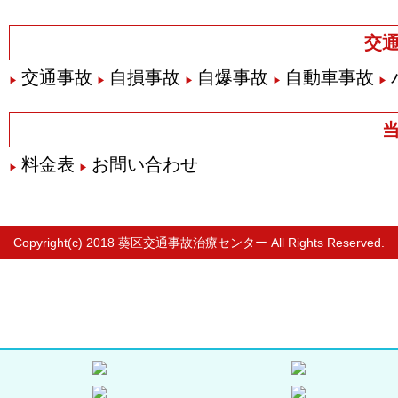
交
交通事故
自損事故
自爆事故
自動車事故
料金表
お問い合わせ
Copyright(c) 2018
葵区交通事故治療センター
All Rights Reserved.